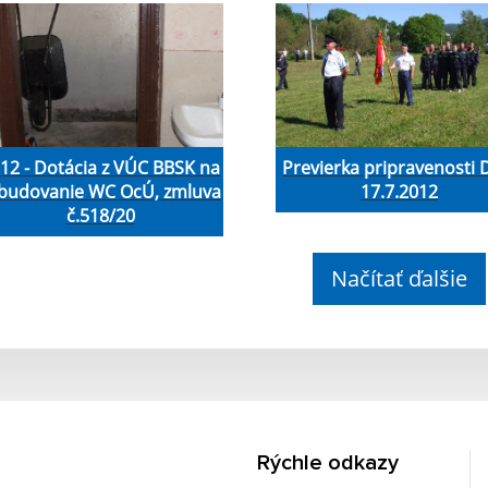
12 - Dotácia z VÚC BBSK na
Previerka pripravenosti
budovanie WC OcÚ, zmluva
17.7.2012
č.518/20
Načítať ďalšie
Rýchle odkazy