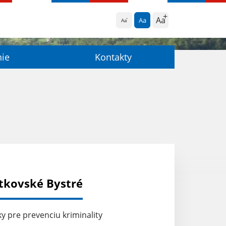
Aa
Aa
Aa
nie
Kontakty
tkovské Bystré
y pre prevenciu kriminality