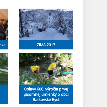
nka
ZIMA 2013
Oslavy 600. výročia prvej
písomnej umienky o obci
Ratkovské Byst