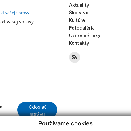
Aktuality
Text vašej správy...
xt vašej správy:
Školstvo
Kultúra
Fotogaléria
Užitočné linky
Kontakty
Google reCaptcha Response
Odoslať
ím
správu
Používame cookies