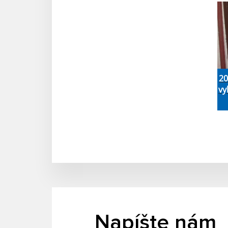
20
vy
Napíšte nám