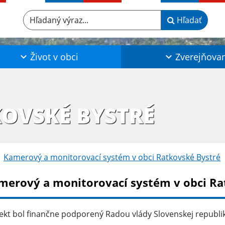
Hľadaný výraz...
Hľadať
Život v obci
Zverejňova
KOVSKÉ BYSTRÉ
Kamerový a monitorovací systém v obci Ratkovské Bystré
merový a monitorovací systém v obci Ra
ekt bol finančne podporený Radou vlády Slovenskej republik