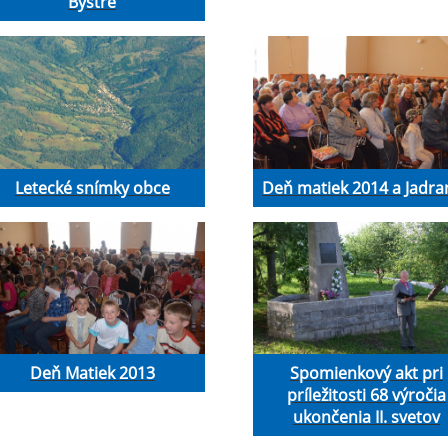
Bystré
Letecké snímky obce
Deň matiek 2014 a Jadra
Deň Matiek 2013
Spomienkový akt pri
príležitosti 68 výročia
ukončenia II. svetov