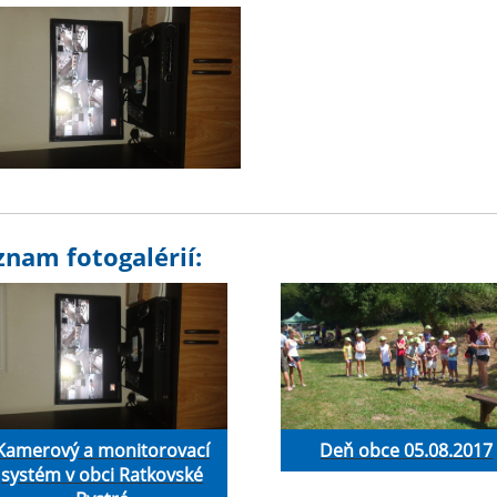
znam fotogalérií:
Kamerový a monitorovací
Deň obce 05.08.2017
systém v obci Ratkovské