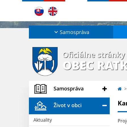
Samospráva
Oficiálne stránky
OBEC RAT
Samospráva
Ka
Život v obci
Aktuality
Proj