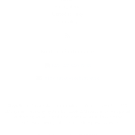
Fotogaléria
Užitočné linky
Kontakty
Kontaktné informácie
+421 47 549 12 18
info@ratkovskebystre.sk
využite možnosť získavania aktuálnych informácií s využitím RSS
,
CMS systém (redakčný) systém ECHELON 2,
Mapa stránok
,
web portál
,
webhosting
,
webex.digital, s.r.o.
,
domény
,
registrácia domény
,
spoločnosť webex.digital, s.r.o.
,
technický prevádzkovateľ