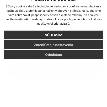
Súbory cookie a ďalšie technológie sledovania používame na zlepšenie
vášho zážitku z prehliadania našich webových stránok, na to, aby sme
vám zobrazovali prispôsobený obsah a cielené reklamy, na analýzu
návštevnosti našich webových stránok a na pochopenie toho, odkiaľ naši
návštevníci prichádzajú.
Príloha:
Príloha
SÚHLASÍM
Zmeniť moje nastavenia
*
povinné položky
Odmietam
*
Oboznámil som sa so
spracúvaním osobných údajov
Google reCaptcha Response
Odoslať správu
Rýchle odkazy
Aktuality
Školstvo
Kultúra