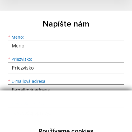
Napíšte nám
Meno
Priezvisko
E-mailová adresa
*
Meno:
*
Priezvisko:
*
E-mailová adresa:
Text vašej správy...
*
Text vašej správy:
Používame cookies