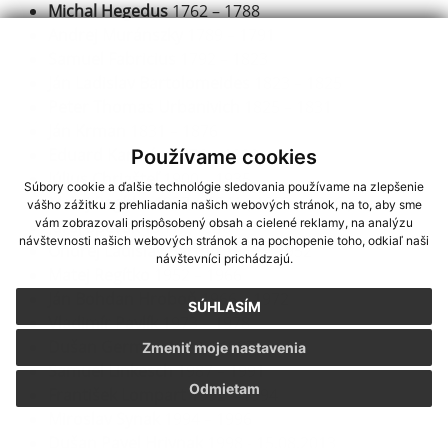
Michal Hegedus
1762 – 1788
Andrej Muránszky
1789 – 1791
Samuel Fabricius
1792 – 1823
Ján Ladislav Bartolomeides
1823 – 1825
Peter Thomas Urbanivich
1825 – 1831
Ján Krman
1831 – 1876
Eduard Karmán
1876 – 1899
Používame cookies
Július Chriašteľ
1900 – 1935
Súbory cookie a ďalšie technológie sledovania používame na zlepšenie
Matej Regítko
1937 – 1941 ( 1952 – 1966 )
vášho zážitku z prehliadania našich webových stránok, na to, aby sme
vám zobrazovali prispôsobený obsah a cielené reklamy, na analýzu
Juraj Spevák
1941 – 1946
návštevnosti našich webových stránok a na pochopenie toho, odkiaľ naši
Ondrej Ladislav Bartho
1946 – 1952
návštevníci prichádzajú.
Matej Regítko
1952 – 1966
Ján Bohdan Hroboň
1966 – 1972
SÚHLASÍM
Vladimír Pavlík
1973 – 1978
Dušan German
1978 – 1987
Zmeniť moje nastavenia
Samuel Linkesch
1987 – 1991
Odmietam
František Lompart
1992 – 1994
Miroslav Synak
1994 – 1996
Dušan Pavel Hrivnak
1998 - 15.08.2013