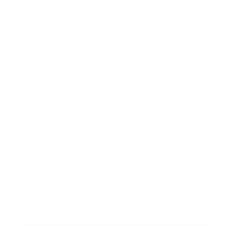
*
E-mailová adresa:
Text vašej správy...
*
Text vašej správy:
Príloha:
Príloha
*
povinné položky
*
Oboznámil som sa so
spracúvaním osobných údajov