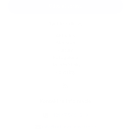
Google reCaptcha Response
Odoslať správu
Rýchle odkazy
Aktuality
Školstvo
Kultúra
Fotogaléria
Užitočné linky
Kontakty
Kontaktné informácie
+421 47 549 12 18
info@ratkovskebystre.sk