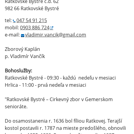
Ratkovské Bystré č.d. 62
982 66 Ratkovské Bystré
tel:
047 54 91 215
mobil:
0903 886 724
e-mail:
vladimir.vancik@gmail.com
Zborový Kaplán
p. Vladimír Vančík
Bohoslužby:
Ratkovské Bystré - 09:30 - každú nedeľu v mesiaci
Hrlica - 11:00 - prvá nedeľa v mesiaci
"Ratkovské Bystré – Cirkevný zbor v Gemerskom
senioráte.
Do osamostanenia r. 1636 bol fíliou Ratkovej. Terajší
kostol postavili r. 1787 na mieste predošlého, obnovili