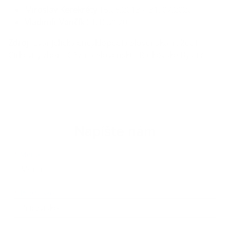
Miroslav Kerekréty
15.08.2013 - 31. 07.2020
Vladimír Vančík
01.10.2020 -
Zdroj:
Evanjelická encyklopédia Slovenska, r. 2001
Cirkevný zbor ECAV na Slovensku, Ratkovské Bystré
Napíšte nám
Meno
Priezvisko
E-mailová adresa
*
Meno:
*
Priezvisko: