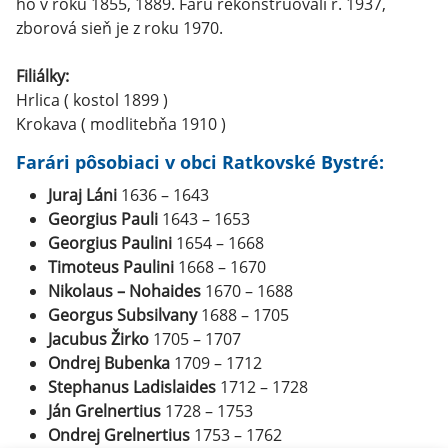
ho v roku 1855, 1889. Faru rekonštruovali r. 1937,
zborová sieň je z roku 1970.
Filiálky:
Hrlica ( kostol 1899 )
Krokava ( modlitebňa 1910 )
Farári pôsobiaci v obci Ratkovské Bystré:
Juraj Láni
1636 – 1643
Georgius Pauli
1643 – 1653
Georgius Paulini
1654 – 1668
Timoteus Paulini
1668 – 1670
Nikolaus – Nohaides
1670 – 1688
Georgus Subsilvany
1688 – 1705
Jacubus Žirko
1705 – 1707
Ondrej Bubenka
1709 – 1712
Stephanus Ladislaides
1712 – 1728
Ján Grelnertius
1728 – 1753
Ondrej Grelnertius
1753 – 1762