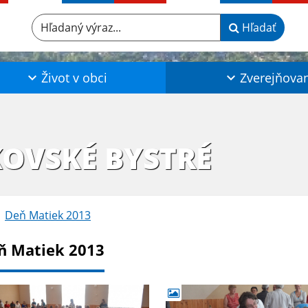
Hľadaný výraz...
Hľadať
Život v obci
Zverejňova
KOVSKÉ BYSTRÉ
Deň Matiek 2013
ň Matiek 2013