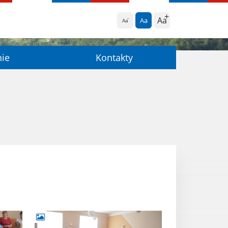
Aa
Aa
Aa
nie
Kontakty