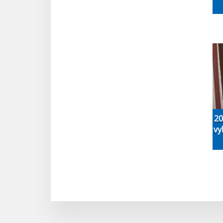
20
vy