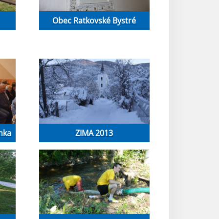
Obec Ratkovské Bystré
nka
ZIMA 2013