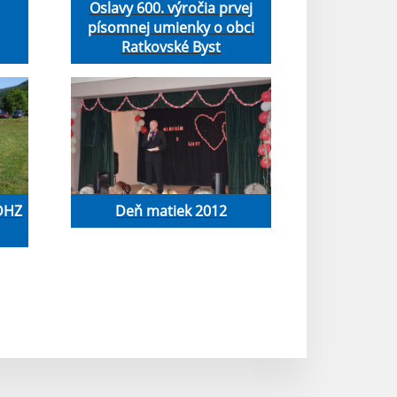
Oslavy 600. výročia prvej
písomnej umienky o obci
Ratkovské Byst
 DHZ
Deň matiek 2012