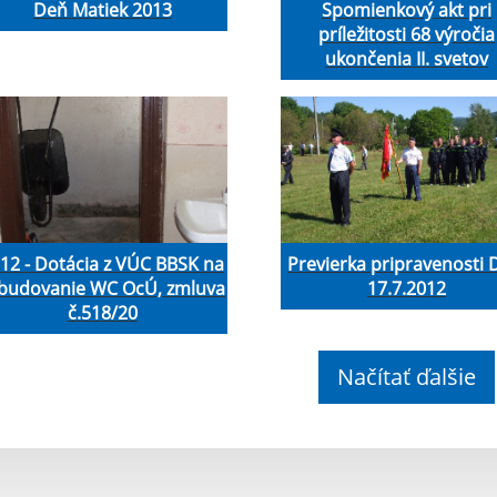
Deň Matiek 2013
Spomienkový akt pri
príležitosti 68 výročia
ukončenia II. svetov
12 - Dotácia z VÚC BBSK na
Previerka pripravenosti
budovanie WC OcÚ, zmluva
17.7.2012
č.518/20
Načítať ďalšie