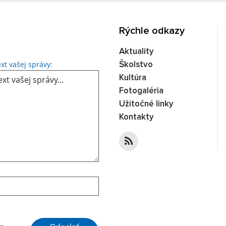
Rýchle odkazy
Aktuality
Text vašej správy...
xt vašej správy:
Školstvo
Kultúra
Fotogaléria
Užitočné linky
Kontakty
Google reCaptcha Response