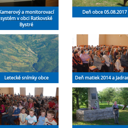
Kamerový a monitorovací
Deň obce 05.08.2017
systém v obci Ratkovské
Bystré
Letecké snímky obce
Deň matiek 2014 a Jadra