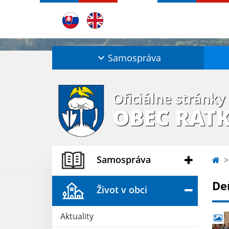
Samospráva
Oficiálne stránky
OBEC RAT
Samospráva
De
Život v obci
Aktuality