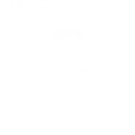
Zaburinenie pozemkov - upozornenie
1
2
>
Napíšte nám
Meno
Priezvisko
E-mailová adresa
*
Meno:
*
Priezvisko:
*
E-mailová adresa: