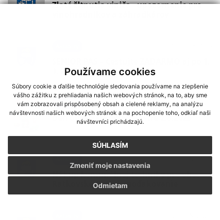
Zlaté žltnutia viniča - upozornenie pre
vinohradníkov a záhradkárov
12. SEP 2025
Aktuality
SENIOR PAS – Cestujte ZADARMO aj po 1.
1. 2026 - IDSBBSK
Používame cookies
Súbory cookie a ďalšie technológie sledovania používame na zlepšenie
vášho zážitku z prehliadania našich webových stránok, na to, aby sme
25. JÚL 2025
Aktuality
vám zobrazovali prispôsobený obsah a cielené reklamy, na analýzu
návštevnosti našich webových stránok a na pochopenie toho, odkiaľ naši
Deň obce Ratkovské Bystré 2.8.2025
návštevníci prichádzajú.
SÚHLASÍM
09. JÚN 2025
Aktuality
Zmeniť moje nastavenia
Nákup komunálnej techniky pre obec
Ratkovské Bystré - poďakovanie
Odmietam
09. JÚN 2025
Aktuality