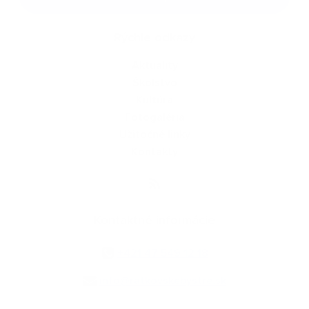
Rýchle odkazy
Aktuality
Školstvo
Kultúra
Fotogaléria
Užitočné linky
Kontakty
Kontaktné informácie
+421 47 549 12 18
info@ratkovskebystre.sk