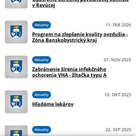
v Revúcej
11. FEB 2026
Aktuality
Program na zlepšenie kvality ovzdušia -
Zóna Banskobystrický kraj
07. NOV 2025
Aktuality
Zabránenie šírenia infekčného
ochorenia VHA - žltačka typu A
10. OKT 2025
Aktuality
Hľadáme lekárov
22. SEP 2025
Aktuality