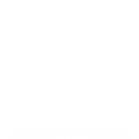
Text vašej správy...
*
Text vašej správy:
Príloha:
Príloha
*
povinné položky
*
Oboznámil som sa so
spracúvaním osobných údajov
Google reCaptcha Response
Odoslať správu